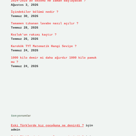
2024-2025 av sezonu ne zaman başlayacak ?
Ağustos 3, 2026
İçindekiler bölümü nedir ?
Temmuz 30, 2026
Tamamen tıkanan lavabo nasıl açılır ?
Temmuz 28, 2026
Kozluk’un rakımı kaçtır ?
Temmuz 26, 2026
Karekök TYT Matematik Hangi Seviye ?
Temmuz 24, 2026
1000 kilo demir mi daha ağırdır 1000 kilo pamuk
mu ?
Temmuz 24, 2026
Son yorumlar
Eski Türklerde kız çocuğuna ne denirdi ?
için
admin