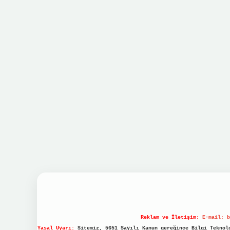
Reklam ve İletişim:
E-mail:
b
Yasal Uyarı:
Sitemiz, 5651 Sayılı Kanun gereğince Bilgi Teknolo