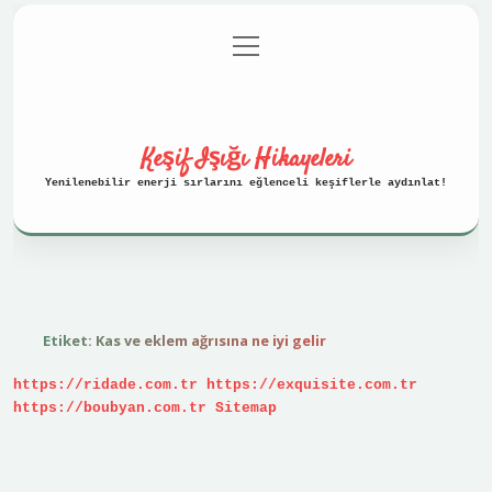
menüyü
Anasayfa
Gizlilik Politikası
aç
Yasal Uyarı
Hakkımızda
Keşif Işığı Hikayeleri
Yenilenebilir enerji sırlarını eğlenceli keşiflerle aydınlat!
Etiket:
Kas ve eklem ağrısına ne iyi gelir
https://ridade.com.tr
https://exquisite.com.tr
https://boubyan.com.tr
Sitemap