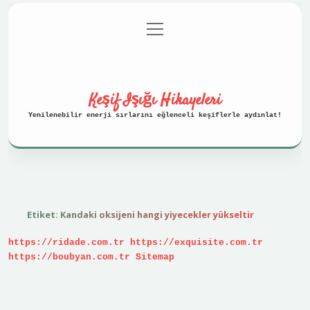
menüyü
Anasayfa
Gizlilik Politikası
aç
Yasal Uyarı
Hakkımızda
Keşif Işığı Hikayeleri
Yenilenebilir enerji sırlarını eğlenceli keşiflerle aydınlat!
Etiket:
Kandaki oksijeni hangi yiyecekler yükseltir
https://ridade.com.tr
https://exquisite.com.tr
https://boubyan.com.tr
Sitemap