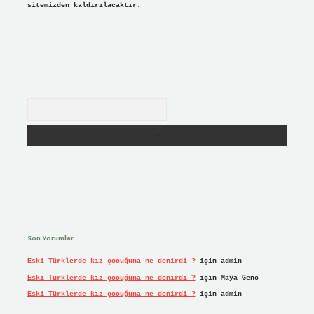
sitemizden kaldırılacaktır.
Arama
Son Yorumlar
Eski Türklerde kız çocuğuna ne denirdi ?
için
admin
Eski Türklerde kız çocuğuna ne denirdi ?
için
Maya Genc
Eski Türklerde kız çocuğuna ne denirdi ?
için
admin