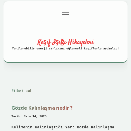
menüyü
Anasayfa
Gizlilik Politikası
aç
Yasal Uyarı
Hakkımızda
Keşif Işığı Hikayeleri
Yenilenebilir enerji sırlarını eğlenceli keşiflerle aydınlat!
Etiket:
kal
Gözde Kalınlaşma nedir ?
Tarih: Ekim 14, 2025
Kelimenin Kalınlaştığı Yer: Gözde Kalınlaşma