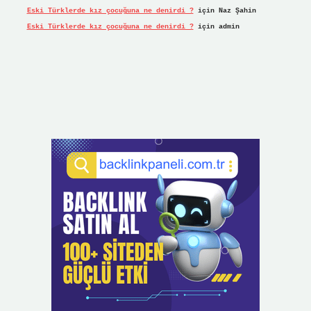
Eski Türklerde kız çocuğuna ne denirdi ?
için
Naz Şahin
Eski Türklerde kız çocuğuna ne denirdi ?
için
admin