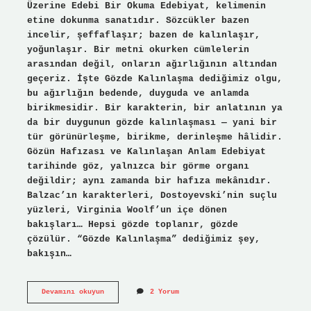
Üzerine Edebi Bir Okuma Edebiyat, kelimenin
etine dokunma sanatıdır. Sözcükler bazen
incelir, şeffaflaşır; bazen de kalınlaşır,
yoğunlaşır. Bir metni okurken cümlelerin
arasından değil, onların ağırlığının altından
geçeriz. İşte Gözde Kalınlaşma dediğimiz olgu,
bu ağırlığın bedende, duyguda ve anlamda
birikmesidir. Bir karakterin, bir anlatının ya
da bir duygunun gözde kalınlaşması — yani bir
tür görünürleşme, birikme, derinleşme hâlidir.
Gözün Hafızası ve Kalınlaşan Anlam Edebiyat
tarihinde göz, yalnızca bir görme organı
değildir; aynı zamanda bir hafıza mekânıdır.
Balzac’ın karakterleri, Dostoyevski’nin suçlu
yüzleri, Virginia Woolf’un içe dönen
bakışları… Hepsi gözde toplanır, gözde
çözülür. “Gözde Kalınlaşma” dediğimiz şey,
bakışın…
Gözde
Devamını okuyun
2 Yorum
Kalınlaşma
nedir