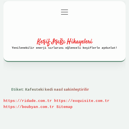
menüyü
Anasayfa
Gizlilik Politikası
aç
Yasal Uyarı
Hakkımızda
Keşif Işığı Hikayeleri
Yenilenebilir enerji sırlarını eğlenceli keşiflerle aydınlat!
Etiket:
Kafesteki kedi nasıl sakinleştirilir
https://ridade.com.tr
https://exquisite.com.tr
https://boubyan.com.tr
Sitemap