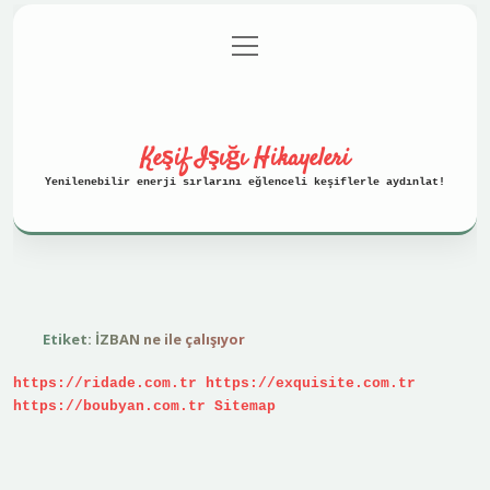
menüyü
Anasayfa
Gizlilik Politikası
aç
Yasal Uyarı
Hakkımızda
Keşif Işığı Hikayeleri
Yenilenebilir enerji sırlarını eğlenceli keşiflerle aydınlat!
Etiket:
İZBAN ne ile çalışıyor
https://ridade.com.tr
https://exquisite.com.tr
https://boubyan.com.tr
Sitemap