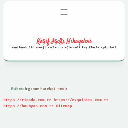
menüyü
Anasayfa
Gizlilik Politikası
aç
Yasal Uyarı
Hakkımızda
Keşif Işığı Hikayeleri
Yenilenebilir enerji sırlarını eğlenceli keşiflerle aydınlat!
Etiket:
Irganım hareketi nedir
https://ridade.com.tr
https://exquisite.com.tr
https://boubyan.com.tr
Sitemap