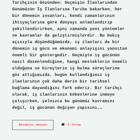
Tarihçinin Gözünden: Geçmişin İlanlarından
Günümüzün İş İlanlarına Tarihe bakarken, her
bir dönemin insanları, kendi zamanlarının
ihtiyaçlarına göre dünyayı anlamlandırıp
şekillendirirken, aynı zamanda yeni yöntemler
ve kavramlar da geliştirmişlerdir. Bu bakış
açısıyla düşündüğümüzde, iş ilanları da bir
dönemin iş gücü ve ekonomi anlayışını yansıtan
önemli bir göstergedir. Geçmişte iş gücünün
nasıl düzenlendiğine, hangi mesleklerin önemli
olduğuna ve bireylerin iş bulma süreçlerine
göz attığımızda, bugün kullandığımız iş
ilanlarının çok daha derin bir tarihsel
bağlama dayandığını fark ederiz. Bir tarihçi
olarak, iş ilanlarının kökenlerine inmeye
çalışırken, yalnızca bu günümüz kavramını
değil, iş gücünün değişen yapısını,…
Iş
Devamını okuyun
2 Yorum
ilanları
ne
demek