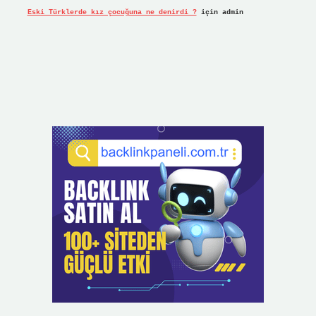
Eski Türklerde kız çocuğuna ne denirdi ?
için
admin