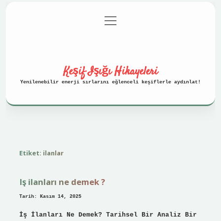
menüyü
Anasayfa
Gizlilik Politikası
aç
Yasal Uyarı
Hakkımızda
Keşif Işığı Hikayeleri
Yenilenebilir enerji sırlarını eğlenceli keşiflerle aydınlat!
Etiket:
ilanlar
Iş ilanları ne demek ?
Tarih: Kasım 14, 2025
İş İlanları Ne Demek? Tarihsel Bir Analiz Bir