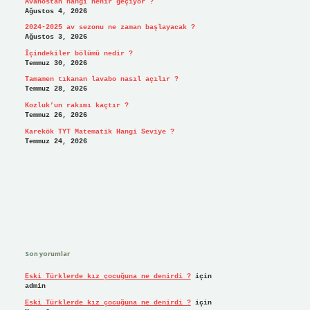
Avanostan hangi nehir geçiyor ?
Ağustos 4, 2026
2024-2025 av sezonu ne zaman başlayacak ?
Ağustos 3, 2026
İçindekiler bölümü nedir ?
Temmuz 30, 2026
Tamamen tıkanan lavabo nasıl açılır ?
Temmuz 28, 2026
Kozluk’un rakımı kaçtır ?
Temmuz 26, 2026
Karekök TYT Matematik Hangi Seviye ?
Temmuz 24, 2026
Son yorumlar
Eski Türklerde kız çocuğuna ne denirdi ?
için
admin
Eski Türklerde kız çocuğuna ne denirdi ?
için