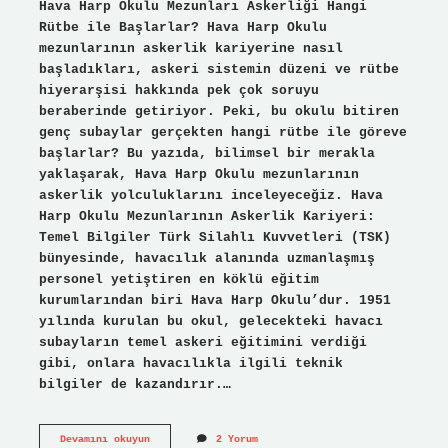
Hava Harp Okulu Mezunları Askerliği Hangi
Rütbe ile Başlarlar? Hava Harp Okulu
mezunlarının askerlik kariyerine nasıl
başladıkları, askeri sistemin düzeni ve rütbe
hiyerarşisi hakkında pek çok soruyu
beraberinde getiriyor. Peki, bu okulu bitiren
genç subaylar gerçekten hangi rütbe ile göreve
başlarlar? Bu yazıda, bilimsel bir merakla
yaklaşarak, Hava Harp Okulu mezunlarının
askerlik yolculuklarını inceleyeceğiz. Hava
Harp Okulu Mezunlarının Askerlik Kariyeri:
Temel Bilgiler Türk Silahlı Kuvvetleri (TSK)
bünyesinde, havacılık alanında uzmanlaşmış
personel yetiştiren en köklü eğitim
kurumlarından biri Hava Harp Okulu’dur. 1951
yılında kurulan bu okul, gelecekteki havacı
subayların temel askeri eğitimini verdiği
gibi, onlara havacılıkla ilgili teknik
bilgiler de kazandırır.…
Hava
Devamını okuyun
2 Yorum