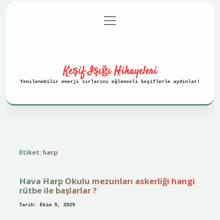
menüyü
Anasayfa
Gizlilik Politikası
aç
Yasal Uyarı
Hakkımızda
Keşif Işığı Hikayeleri
Yenilenebilir enerji sırlarını eğlenceli keşiflerle aydınlat!
Etiket:
harp
Hava Harp Okulu mezunları askerliği hangi
rütbe ile başlarlar ?
Tarih: Ekim 5, 2025