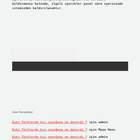
bildirmeniz halinde, ilgili içerikler yasal süre içerisinde
sitemizden kaldırılacaktır.
Arama
Son Yorumlar
Eski Türklerde kız çocuğuna ne denirdi ?
için
admin
Eski Türklerde kız çocuğuna ne denirdi ?
için
Maya Genc
Eski Türklerde kız çocuğuna ne denirdi ?
için
admin