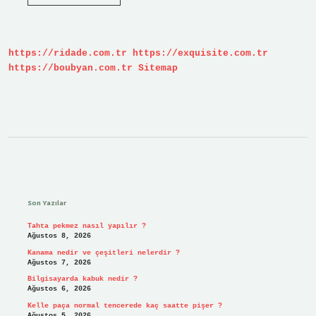
Harp
Okulu
mezunları
askerliği
hangi
https://ridade.com.tr
https://exquisite.com.tr
rütbe
ile
https://boubyan.com.tr
Sitemap
başlarlar
?
Sidebar
Son Yazılar
Tahta pekmez nasıl yapılır ?
Ağustos 8, 2026
Kanama nedir ve çeşitleri nelerdir ?
Ağustos 7, 2026
Bilgisayarda kabuk nedir ?
Ağustos 6, 2026
Kelle paça normal tencerede kaç saatte pişer ?
Ağustos 5, 2026