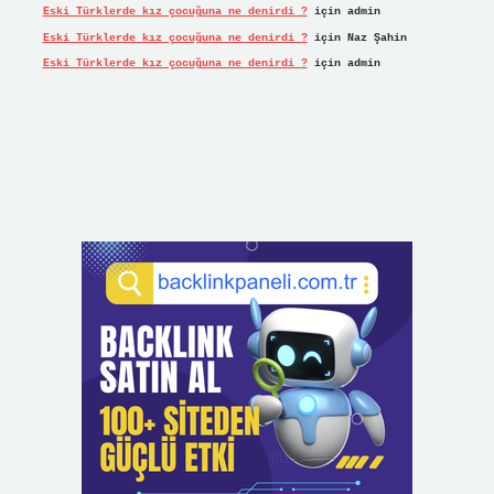
Eski Türklerde kız çocuğuna ne denirdi ?
için
admin
Eski Türklerde kız çocuğuna ne denirdi ?
için
Naz Şahin
Eski Türklerde kız çocuğuna ne denirdi ?
için
admin