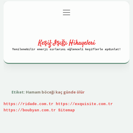
menüyü
Anasayfa
Gizlilik Politikası
aç
Yasal Uyarı
Hakkımızda
Keşif Işığı Hikayeleri
Yenilenebilir enerji sırlarını eğlenceli keşiflerle aydınlat!
Etiket:
Hamam böceği kaç günde ölür
https://ridade.com.tr
https://exquisite.com.tr
https://boubyan.com.tr
Sitemap