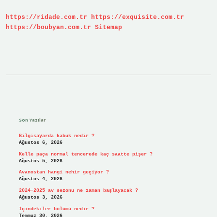
mı
?
https://ridade.com.tr
https://exquisite.com.tr
https://boubyan.com.tr
Sitemap
Sidebar
Son Yazılar
Bilgisayarda kabuk nedir ?
Ağustos 6, 2026
Kelle paça normal tencerede kaç saatte pişer ?
Ağustos 5, 2026
Avanostan hangi nehir geçiyor ?
Ağustos 4, 2026
2024-2025 av sezonu ne zaman başlayacak ?
Ağustos 3, 2026
İçindekiler bölümü nedir ?
Temmuz 30, 2026