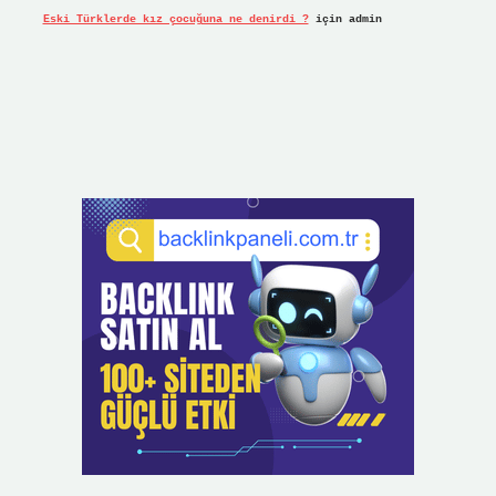
Eski Türklerde kız çocuğuna ne denirdi ?
için
admin