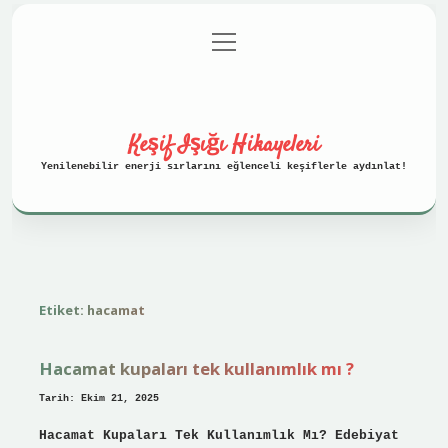
menüyü
Anasayfa
Gizlilik Politikası
aç
Yasal Uyarı
Hakkımızda
Keşif Işığı Hikayeleri
Yenilenebilir enerji sırlarını eğlenceli keşiflerle aydınlat!
Etiket:
hacamat
Hacamat kupaları tek kullanımlık mı ?
Tarih: Ekim 21, 2025
Hacamat Kupaları Tek Kullanımlık Mı? Edebiyat