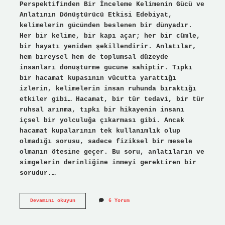
Perspektifinden Bir İnceleme Kelimenin Gücü ve
Anlatının Dönüştürücü Etkisi Edebiyat,
kelimelerin gücünden beslenen bir dünyadır.
Her bir kelime, bir kapı açar; her bir cümle,
bir hayatı yeniden şekillendirir. Anlatılar,
hem bireysel hem de toplumsal düzeyde
insanları dönüştürme gücüne sahiptir. Tıpkı
bir hacamat kupasının vücutta yarattığı
izlerin, kelimelerin insan ruhunda bıraktığı
etkiler gibi… Hacamat, bir tür tedavi, bir tür
ruhsal arınma, tıpkı bir hikayenin insanı
içsel bir yolculuğa çıkarması gibi. Ancak
hacamat kupalarının tek kullanımlık olup
olmadığı sorusu, sadece fiziksel bir mesele
olmanın ötesine geçer. Bu soru, anlatıların ve
simgelerin derinliğine inmeyi gerektiren bir
sorudur.…
Hacamat
Devamını okuyun
6 Yorum
kupaları
tek
kullanımlık