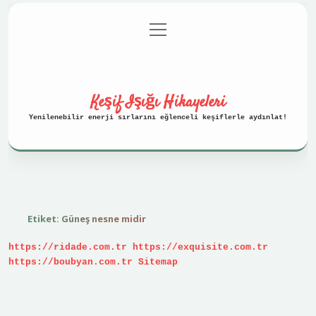
menüyü
Anasayfa
Gizlilik Politikası
aç
Yasal Uyarı
Hakkımızda
Keşif Işığı Hikayeleri
Yenilenebilir enerji sırlarını eğlenceli keşiflerle aydınlat!
Etiket:
Güneş nesne midir
https://ridade.com.tr
https://exquisite.com.tr
https://boubyan.com.tr
Sitemap