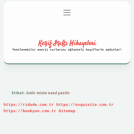
menüyü
Anasayfa
Gizlilik Politikası
aç
Yasal Uyarı
Hakkımızda
Keşif Işığı Hikayeleri
Yenilenebilir enerji sırlarını eğlenceli keşiflerle aydınlat!
Etiket:
Gelir misin nasıl yazılır
https://ridade.com.tr
https://exquisite.com.tr
https://boubyan.com.tr
Sitemap