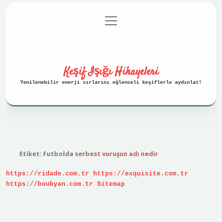
menüyü
Anasayfa
Gizlilik Politikası
aç
Yasal Uyarı
Hakkımızda
Keşif Işığı Hikayeleri
Yenilenebilir enerji sırlarını eğlenceli keşiflerle aydınlat!
Etiket:
Futbolda serbest vuruşun adı nedir
https://ridade.com.tr
https://exquisite.com.tr
https://boubyan.com.tr
Sitemap