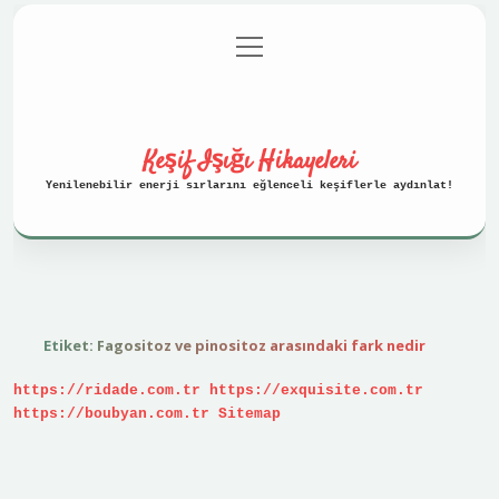
menüyü
Anasayfa
Gizlilik Politikası
aç
Yasal Uyarı
Hakkımızda
Keşif Işığı Hikayeleri
Yenilenebilir enerji sırlarını eğlenceli keşiflerle aydınlat!
Etiket:
Fagositoz ve pinositoz arasındaki fark nedir
https://ridade.com.tr
https://exquisite.com.tr
https://boubyan.com.tr
Sitemap