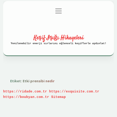
menüyü
Anasayfa
Gizlilik Politikası
aç
Yasal Uyarı
Hakkımızda
Keşif Işığı Hikayeleri
Yenilenebilir enerji sırlarını eğlenceli keşiflerle aydınlat!
Etiket:
Etki prensibi nedir
https://ridade.com.tr
https://exquisite.com.tr
https://boubyan.com.tr
Sitemap