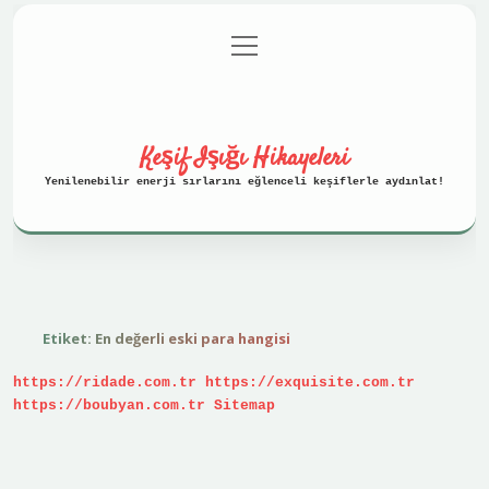
menüyü
Anasayfa
Gizlilik Politikası
aç
Yasal Uyarı
Hakkımızda
Keşif Işığı Hikayeleri
Yenilenebilir enerji sırlarını eğlenceli keşiflerle aydınlat!
Etiket:
En değerli eski para hangisi
https://ridade.com.tr
https://exquisite.com.tr
https://boubyan.com.tr
Sitemap