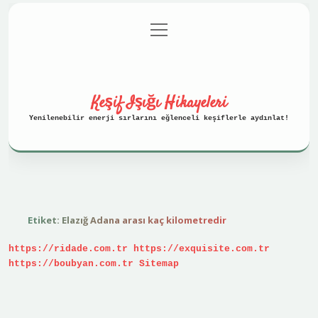
menüyü
Anasayfa
Gizlilik Politikası
aç
Yasal Uyarı
Hakkımızda
Keşif Işığı Hikayeleri
Yenilenebilir enerji sırlarını eğlenceli keşiflerle aydınlat!
Etiket:
Elazığ Adana arası kaç kilometredir
https://ridade.com.tr
https://exquisite.com.tr
https://boubyan.com.tr
Sitemap