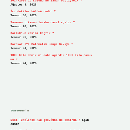
2024-2025 av sezonu ne zaman başlayacak ?
Ağustos 3, 2026
İçindekiler bölümü nedir ?
Temmuz 30, 2026
Tamamen tıkanan lavabo nasıl açılır ?
Temmuz 28, 2026
Kozluk’un rakımı kaçtır ?
Temmuz 26, 2026
Karekök TYT Matematik Hangi Seviye ?
Temmuz 24, 2026
1000 kilo demir mi daha ağırdır 1000 kilo pamuk
mu ?
Temmuz 24, 2026
Son yorumlar
Eski Türklerde kız çocuğuna ne denirdi ?
için
admin