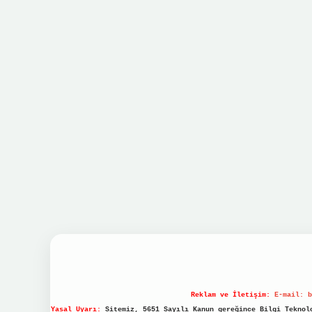
Reklam ve İletişim:
E-mail:
b
Yasal Uyarı:
Sitemiz, 5651 Sayılı Kanun gereğince Bilgi Teknolo