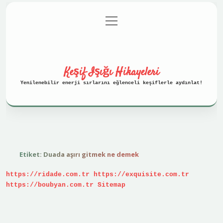
menüyü
Anasayfa
Gizlilik Politikası
aç
Yasal Uyarı
Hakkımızda
Keşif Işığı Hikayeleri
Yenilenebilir enerji sırlarını eğlenceli keşiflerle aydınlat!
Etiket:
Duada aşırı gitmek ne demek
https://ridade.com.tr
https://exquisite.com.tr
https://boubyan.com.tr
Sitemap