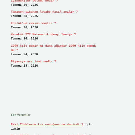
İçindekiler bölümü nedir ?
Temmuz 30, 2026
Tamamen tıkanan lavabo nasıl açılır ?
Temmuz 28, 2026
Kozluk’un rakımı kaçtır ?
Temmuz 26, 2026
Karekök TYT Matematik Hangi Seviye ?
Temmuz 24, 2026
1000 kilo demir mi daha ağırdır 1000 kilo pamuk
mu ?
Temmuz 24, 2026
Piyasaya arz ismi nedir ?
Temmuz 18, 2026
Son yorumlar
Eski Türklerde kız çocuğuna ne denirdi ?
için
admin