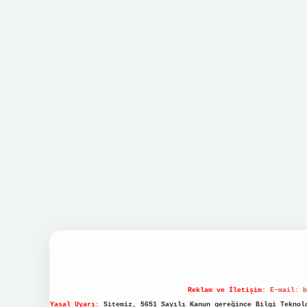
Reklam ve İletişim:
E-mail:
b
Yasal Uyarı:
Sitemiz, 5651 Sayılı Kanun gereğince Bilgi Teknolo