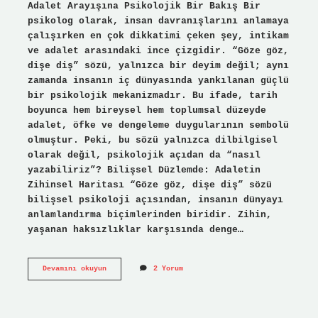
Adalet Arayışına Psikolojik Bir Bakış Bir
psikolog olarak, insan davranışlarını anlamaya
çalışırken en çok dikkatimi çeken şey, intikam
ve adalet arasındaki ince çizgidir. “Göze göz,
dişe diş” sözü, yalnızca bir deyim değil; aynı
zamanda insanın iç dünyasında yankılanan güçlü
bir psikolojik mekanizmadır. Bu ifade, tarih
boyunca hem bireysel hem toplumsal düzeyde
adalet, öfke ve dengeleme duygularının sembolü
olmuştur. Peki, bu sözü yalnızca dilbilgisel
olarak değil, psikolojik açıdan da “nasıl
yazabiliriz”? Bilişsel Düzlemde: Adaletin
Zihinsel Haritası “Göze göz, dişe diş” sözü
bilişsel psikoloji açısından, insanın dünyayı
anlamlandırma biçimlerinden biridir. Zihin,
yaşanan haksızlıklar karşısında denge…
Göze
Devamını okuyun
2 Yorum
göz
dişe
diş
nasıl
yazılır