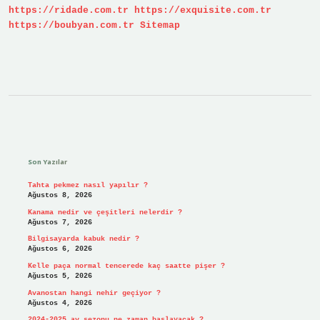
https://ridade.com.tr
https://exquisite.com.tr
?
https://boubyan.com.tr
Sitemap
Sidebar
Son Yazılar
Tahta pekmez nasıl yapılır ?
Ağustos 8, 2026
Kanama nedir ve çeşitleri nelerdir ?
Ağustos 7, 2026
Bilgisayarda kabuk nedir ?
Ağustos 6, 2026
Kelle paça normal tencerede kaç saatte pişer ?
Ağustos 5, 2026
Avanostan hangi nehir geçiyor ?
Ağustos 4, 2026
2024-2025 av sezonu ne zaman başlayacak ?