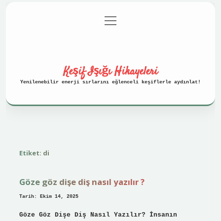
menüyü
Anasayfa
Gizlilik Politikası
aç
Yasal Uyarı
Hakkımızda
Keşif Işığı Hikayeleri
Yenilenebilir enerji sırlarını eğlenceli keşiflerle aydınlat!
Etiket:
di
Göze göz dişe diş nasıl yazılır ?
Tarih: Ekim 14, 2025
Göze Göz Dişe Diş Nasıl Yazılır? İnsanın