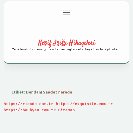
menüyü
Anasayfa
Gizlilik Politikası
aç
Yasal Uyarı
Hakkımızda
Keşif Işığı Hikayeleri
Yenilenebilir enerji sırlarını eğlenceli keşiflerle aydınlat!
Etiket:
Dendanı Saadet nerede
https://ridade.com.tr
https://exquisite.com.tr
https://boubyan.com.tr
Sitemap