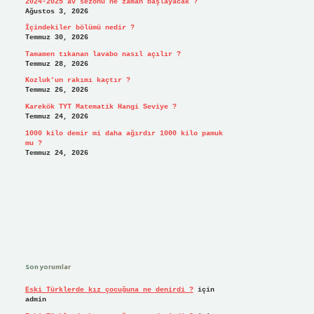
2024-2025 av sezonu ne zaman başlayacak ?
Ağustos 3, 2026
İçindekiler bölümü nedir ?
Temmuz 30, 2026
Tamamen tıkanan lavabo nasıl açılır ?
Temmuz 28, 2026
Kozluk’un rakımı kaçtır ?
Temmuz 26, 2026
Karekök TYT Matematik Hangi Seviye ?
Temmuz 24, 2026
1000 kilo demir mi daha ağırdır 1000 kilo pamuk
mu ?
Temmuz 24, 2026
Son yorumlar
Eski Türklerde kız çocuğuna ne denirdi ?
için
admin