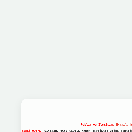
Reklam ve İletişim:
E-mail:
b
Yasal Uyarı:
Sitemiz, 5651 Sayılı Kanun gereğince Bilgi Teknolo