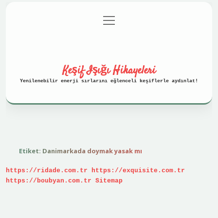
menüyü
Anasayfa
Gizlilik Politikası
aç
Yasal Uyarı
Hakkımızda
Keşif Işığı Hikayeleri
Yenilenebilir enerji sırlarını eğlenceli keşiflerle aydınlat!
Etiket:
Danimarkada doymak yasak mı
https://ridade.com.tr
https://exquisite.com.tr
https://boubyan.com.tr
Sitemap