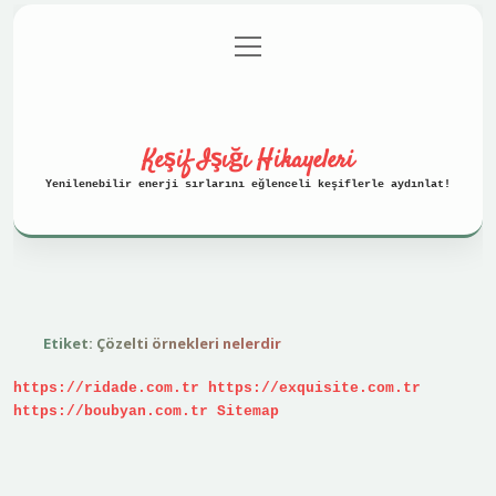
menüyü
Anasayfa
Gizlilik Politikası
aç
Yasal Uyarı
Hakkımızda
Keşif Işığı Hikayeleri
Yenilenebilir enerji sırlarını eğlenceli keşiflerle aydınlat!
Etiket:
Çözelti örnekleri nelerdir
https://ridade.com.tr
https://exquisite.com.tr
https://boubyan.com.tr
Sitemap