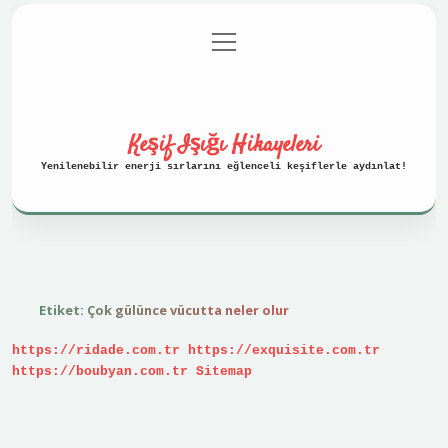
menüyü
Anasayfa
Gizlilik Politikası
aç
Yasal Uyarı
Hakkımızda
Keşif Işığı Hikayeleri
Yenilenebilir enerji sırlarını eğlenceli keşiflerle aydınlat!
Etiket:
Çok gülünce vücutta neler olur
https://ridade.com.tr
https://exquisite.com.tr
https://boubyan.com.tr
Sitemap