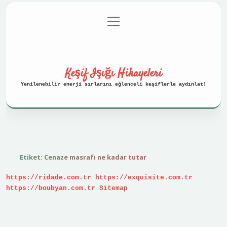
menüyü
Anasayfa
Gizlilik Politikası
aç
Yasal Uyarı
Hakkımızda
Keşif Işığı Hikayeleri
Yenilenebilir enerji sırlarını eğlenceli keşiflerle aydınlat!
Etiket:
Cenaze masrafı ne kadar tutar
https://ridade.com.tr
https://exquisite.com.tr
https://boubyan.com.tr
Sitemap