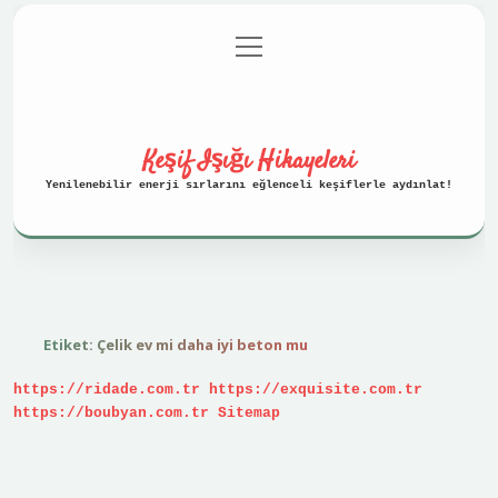
menüyü
Anasayfa
Gizlilik Politikası
aç
Yasal Uyarı
Hakkımızda
Keşif Işığı Hikayeleri
Yenilenebilir enerji sırlarını eğlenceli keşiflerle aydınlat!
Etiket:
Çelik ev mi daha iyi beton mu
https://ridade.com.tr
https://exquisite.com.tr
https://boubyan.com.tr
Sitemap