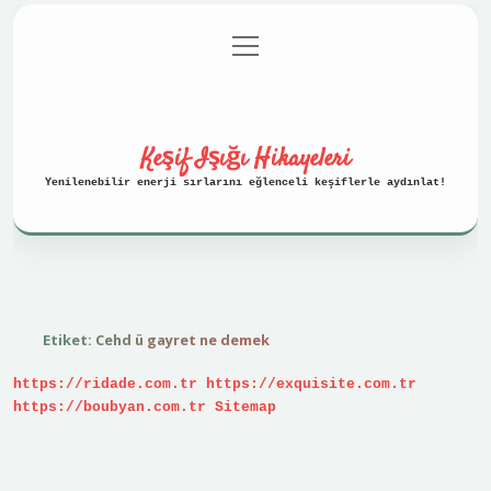
menüyü
Anasayfa
Gizlilik Politikası
aç
Yasal Uyarı
Hakkımızda
Keşif Işığı Hikayeleri
Yenilenebilir enerji sırlarını eğlenceli keşiflerle aydınlat!
Etiket:
Cehd ü gayret ne demek
https://ridade.com.tr
https://exquisite.com.tr
https://boubyan.com.tr
Sitemap