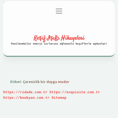
menüyü
Anasayfa
Gizlilik Politikası
aç
Yasal Uyarı
Hakkımızda
Keşif Işığı Hikayeleri
Yenilenebilir enerji sırlarını eğlenceli keşiflerle aydınlat!
Etiket:
Çaresizlik bir duygu mudur
https://ridade.com.tr
https://exquisite.com.tr
https://boubyan.com.tr
Sitemap