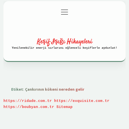
menüyü
Anasayfa
Gizlilik Politikası
aç
Yasal Uyarı
Hakkımızda
Keşif Işığı Hikayeleri
Yenilenebilir enerji sırlarını eğlenceli keşiflerle aydınlat!
Etiket:
Çankırının kökeni nereden gelir
https://ridade.com.tr
https://exquisite.com.tr
https://boubyan.com.tr
Sitemap