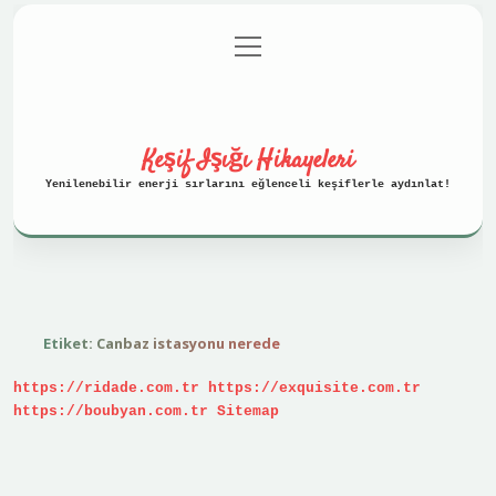
menüyü
Anasayfa
Gizlilik Politikası
aç
Yasal Uyarı
Hakkımızda
Keşif Işığı Hikayeleri
Yenilenebilir enerji sırlarını eğlenceli keşiflerle aydınlat!
Etiket:
Canbaz istasyonu nerede
https://ridade.com.tr
https://exquisite.com.tr
https://boubyan.com.tr
Sitemap