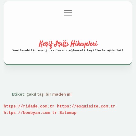
menüyü
Anasayfa
Gizlilik Politikası
aç
Yasal Uyarı
Hakkımızda
Keşif Işığı Hikayeleri
Yenilenebilir enerji sırlarını eğlenceli keşiflerle aydınlat!
Etiket:
Çakıl taşı bir maden mi
https://ridade.com.tr
https://exquisite.com.tr
https://boubyan.com.tr
Sitemap