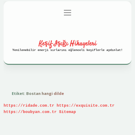
menüyü
Anasayfa
Gizlilik Politikası
aç
Yasal Uyarı
Hakkımızda
Keşif Işığı Hikayeleri
Yenilenebilir enerji sırlarını eğlenceli keşiflerle aydınlat!
Etiket:
Bostan hangi dilde
https://ridade.com.tr
https://exquisite.com.tr
https://boubyan.com.tr
Sitemap