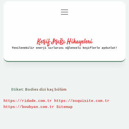
menüyü
Anasayfa
Gizlilik Politikası
aç
Yasal Uyarı
Hakkımızda
Keşif Işığı Hikayeleri
Yenilenebilir enerji sırlarını eğlenceli keşiflerle aydınlat!
Etiket:
Bodies dizi kaç bölüm
https://ridade.com.tr
https://exquisite.com.tr
https://boubyan.com.tr
Sitemap