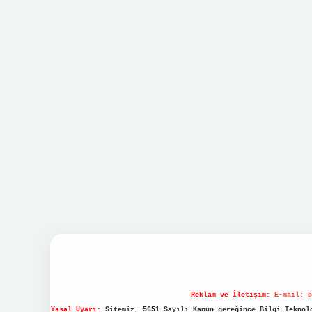
Reklam ve İletişim:
E-mail:
b
Yasal Uyarı:
Sitemiz, 5651 Sayılı Kanun gereğince Bilgi Teknolo