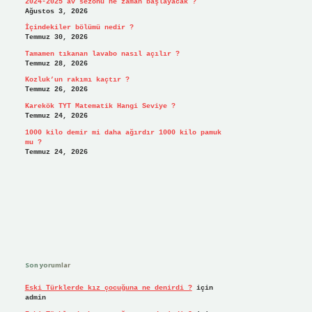
2024-2025 av sezonu ne zaman başlayacak ?
Ağustos 3, 2026
İçindekiler bölümü nedir ?
Temmuz 30, 2026
Tamamen tıkanan lavabo nasıl açılır ?
Temmuz 28, 2026
Kozluk’un rakımı kaçtır ?
Temmuz 26, 2026
Karekök TYT Matematik Hangi Seviye ?
Temmuz 24, 2026
1000 kilo demir mi daha ağırdır 1000 kilo pamuk
mu ?
Temmuz 24, 2026
Son yorumlar
Eski Türklerde kız çocuğuna ne denirdi ?
için
admin