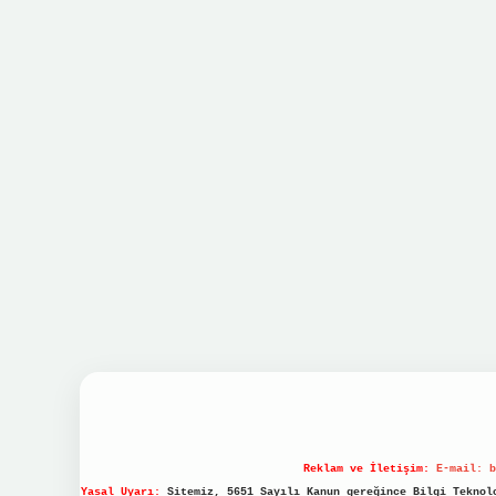
Reklam ve İletişim:
E-mail:
b
Yasal Uyarı:
Sitemiz, 5651 Sayılı Kanun gereğince Bilgi Teknolo