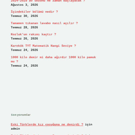
2024-2025 av sezonu ne zaman başlayacak ?
Ağustos 3, 2026
İçindekiler bölümü nedir ?
Temmuz 30, 2026
Tamamen tıkanan lavabo nasıl açılır ?
Temmuz 28, 2026
Kozluk’un rakımı kaçtır ?
Temmuz 26, 2026
Karekök TYT Matematik Hangi Seviye ?
Temmuz 24, 2026
1000 kilo demir mi daha ağırdır 1000 kilo pamuk
mu ?
Temmuz 24, 2026
Son yorumlar
Eski Türklerde kız çocuğuna ne denirdi ?
için
admin