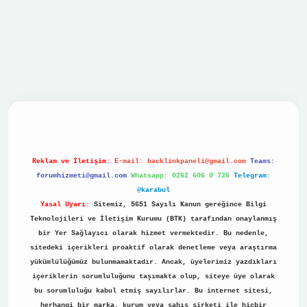
vdcasino
Reklam ve İletişim:
E-mail:
backlinkpaneli@gmail.com
Teams:
forumhizmeti@gmail.com
Whatsapp: 0262 606 0 726
Telegram:
@karabul
Yasal Uyarı:
Sitemiz, 5651 Sayılı Kanun gereğince Bilgi
Teknolojileri ve İletişim Kurumu (BTK) tarafından onaylanmış
bir Yer Sağlayıcı olarak hizmet vermektedir. Bu nedenle,
sitedeki içerikleri proaktif olarak denetleme veya araştırma
yükümlülüğümüz bulunmamaktadır. Ancak, üyelerimiz yazdıkları
içeriklerin sorumluluğunu taşımakta olup, siteye üye olarak
bu sorumluluğu kabul etmiş sayılırlar. Bu internet sitesi,
herhangi bir marka, kurum veya şahıs şirketi ile hiçbir