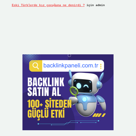
Eski Türklerde kız çocuğuna ne denirdi ?
için
admin