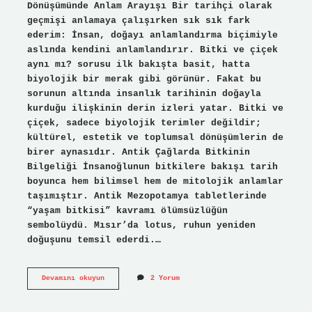
Dönüşümünde Anlam Arayışı Bir tarihçi olarak
geçmişi anlamaya çalışırken sık sık fark
ederim: İnsan, doğayı anlamlandırma biçimiyle
aslında kendini anlamlandırır. Bitki ve çiçek
aynı mı? sorusu ilk bakışta basit, hatta
biyolojik bir merak gibi görünür. Fakat bu
sorunun altında insanlık tarihinin doğayla
kurduğu ilişkinin derin izleri yatar. Bitki ve
çiçek, sadece biyolojik terimler değildir;
kültürel, estetik ve toplumsal dönüşümlerin de
birer aynasıdır. Antik Çağlarda Bitkinin
Bilgeliği İnsanoğlunun bitkilere bakışı tarih
boyunca hem bilimsel hem de mitolojik anlamlar
taşımıştır. Antik Mezopotamya tabletlerinde
“yaşam bitkisi” kavramı ölümsüzlüğün
sembolüydü. Mısır’da lotus, ruhun yeniden
doğuşunu temsil ederdi.…
Bitki
Devamını okuyun
2 Yorum
ve
çiçek
aynı