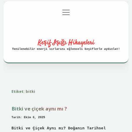
menüyü
Anasayfa
Gizlilik Politikası
aç
Yasal Uyarı
Hakkımızda
Keşif Işığı Hikayeleri
Yenilenebilir enerji sırlarını eğlenceli keşiflerle aydınlat!
Etiket:
bitki
Bitki ve çiçek aynı mı ?
Tarih: Ekim 6, 2025
Bitki ve Çiçek Aynı mı? Doğanın Tarihsel