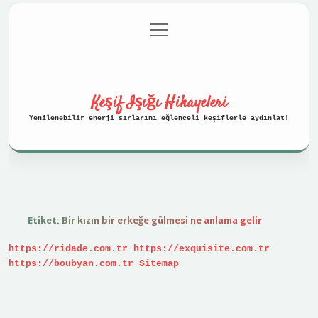
menüyü
Anasayfa
Gizlilik Politikası
aç
Yasal Uyarı
Hakkımızda
Keşif Işığı Hikayeleri
Yenilenebilir enerji sırlarını eğlenceli keşiflerle aydınlat!
Etiket:
Bir kızın bir erkeğe gülmesi ne anlama gelir
https://ridade.com.tr
https://exquisite.com.tr
https://boubyan.com.tr
Sitemap