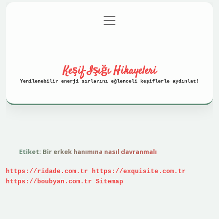
menüyü
Anasayfa
Gizlilik Politikası
aç
Yasal Uyarı
Hakkımızda
Keşif Işığı Hikayeleri
Yenilenebilir enerji sırlarını eğlenceli keşiflerle aydınlat!
Etiket:
Bir erkek hanımına nasıl davranmalı
https://ridade.com.tr
https://exquisite.com.tr
https://boubyan.com.tr
Sitemap