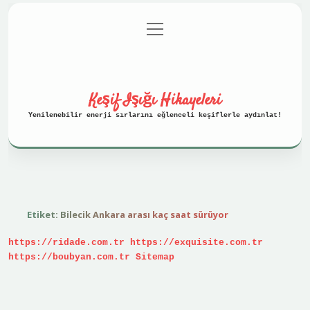
menüyü
Anasayfa
Gizlilik Politikası
aç
Yasal Uyarı
Hakkımızda
Keşif Işığı Hikayeleri
Yenilenebilir enerji sırlarını eğlenceli keşiflerle aydınlat!
Etiket:
Bilecik Ankara arası kaç saat sürüyor
https://ridade.com.tr
https://exquisite.com.tr
https://boubyan.com.tr
Sitemap