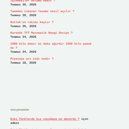
İçindekiler bölümü nedir ?
Temmuz 30, 2026
Tamamen tıkanan lavabo nasıl açılır ?
Temmuz 28, 2026
Kozluk’un rakımı kaçtır ?
Temmuz 26, 2026
Karekök TYT Matematik Hangi Seviye ?
Temmuz 24, 2026
1000 kilo demir mi daha ağırdır 1000 kilo pamuk
mu ?
Temmuz 24, 2026
Piyasaya arz ismi nedir ?
Temmuz 18, 2026
Son yorumlar
Eski Türklerde kız çocuğuna ne denirdi ?
için
admin