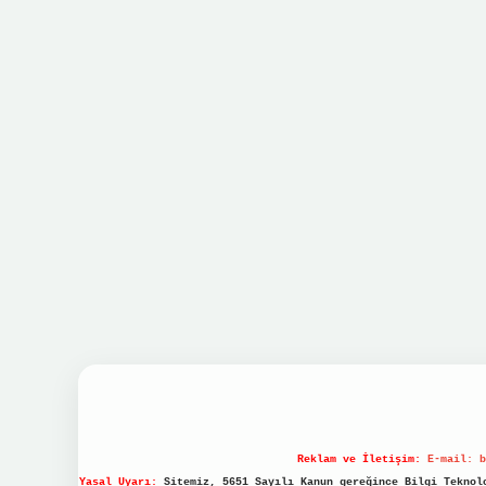
Reklam ve İletişim:
E-mail:
b
Yasal Uyarı:
Sitemiz, 5651 Sayılı Kanun gereğince Bilgi Teknolo