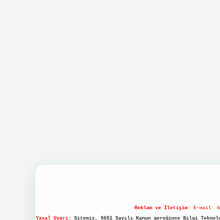
Reklam ve İletişim:
E-mail:
b
Yasal Uyarı:
Sitemiz, 5651 Sayılı Kanun gereğince Bilgi Teknolo