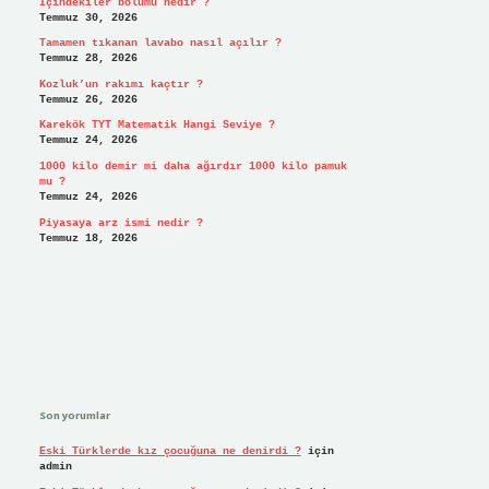
İçindekiler bölümü nedir ?
Temmuz 30, 2026
Tamamen tıkanan lavabo nasıl açılır ?
Temmuz 28, 2026
Kozluk’un rakımı kaçtır ?
Temmuz 26, 2026
Karekök TYT Matematik Hangi Seviye ?
Temmuz 24, 2026
1000 kilo demir mi daha ağırdır 1000 kilo pamuk
mu ?
Temmuz 24, 2026
Piyasaya arz ismi nedir ?
Temmuz 18, 2026
Son yorumlar
Eski Türklerde kız çocuğuna ne denirdi ?
için
admin