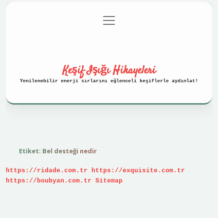
menüyü
Anasayfa
Gizlilik Politikası
aç
Yasal Uyarı
Hakkımızda
Keşif Işığı Hikayeleri
Yenilenebilir enerji sırlarını eğlenceli keşiflerle aydınlat!
Etiket:
Bel desteği nedir
https://ridade.com.tr
https://exquisite.com.tr
https://boubyan.com.tr
Sitemap