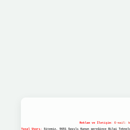
Reklam ve İletişim:
E-mail:
b
Yasal Uyarı:
Sitemiz, 5651 Sayılı Kanun gereğince Bilgi Teknolo