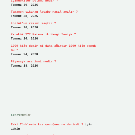
İçindekiler bölümü nedir ?
Temmuz 30, 2026
Tamamen tıkanan lavabo nasıl açılır ?
Temmuz 28, 2026
Kozluk’un rakımı kaçtır ?
Temmuz 26, 2026
Karekök TYT Matematik Hangi Seviye ?
Temmuz 24, 2026
1000 kilo demir mi daha ağırdır 1000 kilo pamuk
mu ?
Temmuz 24, 2026
Piyasaya arz ismi nedir ?
Temmuz 18, 2026
Son yorumlar
Eski Türklerde kız çocuğuna ne denirdi ?
için
admin