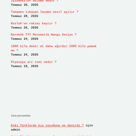
İçindekiler bölümü nedir ?
Temmuz 30, 2026
Tamamen tıkanan lavabo nasıl açılır ?
Temmuz 28, 2026
Kozluk’un rakımı kaçtır ?
Temmuz 26, 2026
Karekök TYT Matematik Hangi Seviye ?
Temmuz 24, 2026
1000 kilo demir mi daha ağırdır 1000 kilo pamuk
mu ?
Temmuz 24, 2026
Piyasaya arz ismi nedir ?
Temmuz 18, 2026
Son yorumlar
Eski Türklerde kız çocuğuna ne denirdi ?
için
admin