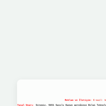
Reklam ve İletişim:
E-mail:
b
Yasal Uyarı:
Sitemiz, 5651 Sayılı Kanun gereğince Bilgi Teknolo