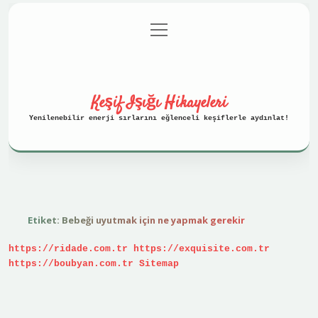
menüyü
Anasayfa
Gizlilik Politikası
aç
Yasal Uyarı
Hakkımızda
Keşif Işığı Hikayeleri
Yenilenebilir enerji sırlarını eğlenceli keşiflerle aydınlat!
Etiket:
Bebeği uyutmak için ne yapmak gerekir
https://ridade.com.tr
https://exquisite.com.tr
https://boubyan.com.tr
Sitemap