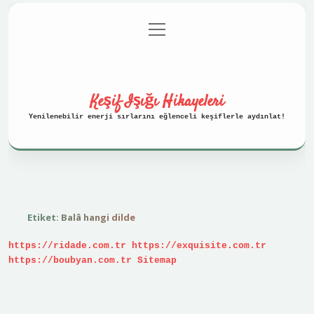
menüyü
Anasayfa
Gizlilik Politikası
aç
Yasal Uyarı
Hakkımızda
Keşif Işığı Hikayeleri
Yenilenebilir enerji sırlarını eğlenceli keşiflerle aydınlat!
Etiket:
Balâ hangi dilde
https://ridade.com.tr
https://exquisite.com.tr
https://boubyan.com.tr
Sitemap